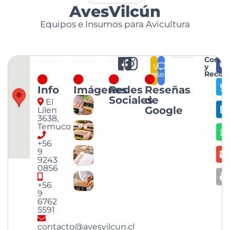
AvesVilcún
Equipos e Insumos para Avicultura
Compa
Ver
y
Reseñas
Reseñar
Recom
Info
Imágenes
Redes
Reseñas
Sociales
de
El
Google
Lilen
3638,
Temuco
+56
9
9243
0856
+56
9
6762
5591
contacto@avesvilcun.cl